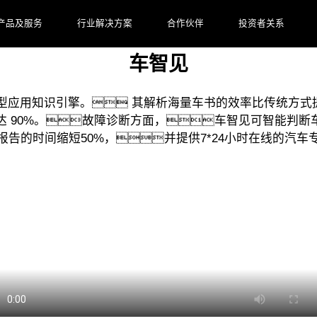
场景，推动以用户为中心的全链路、全生命周期的线索和售后服
产品及服务
行业解决方案
合作伙伴
投资者关系
车智见
应用知识引擎。 其解析海量车书的效率比传统方式提
达 90%。故障诊断方面，车智见可智能判断
报告的时间缩短50%，并提供7*24小时在线的汽车