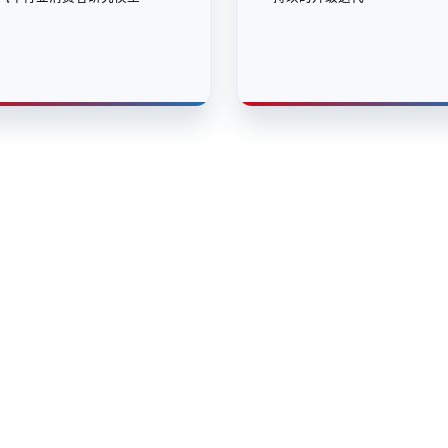
控股
yh英皇信息
yh英皇问学
yh英皇鲲泰
yh英皇云科
商桥
山石网科
高科数聚
GoPomelo