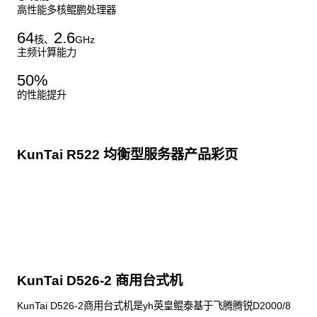
高性能多核鲲鹏处理器
64
2.6
核、
GHz
主频计算能力
50
%
的性能提升
KunTai R522 均衡型服务器产品彩页
点击下载
KunTai D526-2 商用台式机
KunTai D526-2商用台式机是yh英皇鲲泰基于飞腾腾锐D2000/8