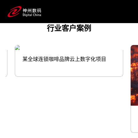
营，实现用户数量增长、提升用户生命周期
价值；通过AI技术，实现智能客
服、个性化营销素材生成等，提升客户沟通
行业客户案例
效率；用大数据指导选品组货和定价促销策略的制
定，提升销量；用RaaS改善门店环
境，提升消费者体验 用数字化的力量，帮助
零售快消品牌掌握“先机”。
某全球连锁咖啡品牌云上数字化项目
预约专家咨询