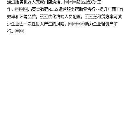
通过服务机器人完成门店清洁、货品配送等工
作，yh英皇数码RaaS运营服务帮助零售行业提升店面工作
效率和环境品质，优化终端人员配置。租赁方案可减
少企业因一次性投入产生的风险，助力企业轻资产前
行。
了解更多
股票代
码：000034.SZ
yh英皇控股
yh英皇信息
yh英皇问学