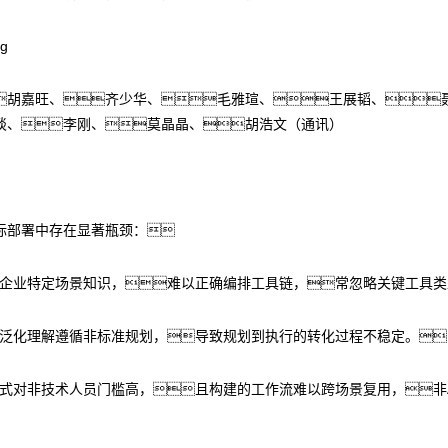
胡嘉旺、齐少华、毛雅瑄、王展韬、
琰、李刚、莫晶晶、胡浩文（通讯）
际部署中存在显著瓶颈：
缺乏企业特定场景知识，难以正确编排工具链，常忽略关键工具
依赖泛化理解遵循非标准规划，导致规划到执行的转化过程不稳定。
码方式对非技术人员门槛高，且构建的工作流难以跨场景复用，非