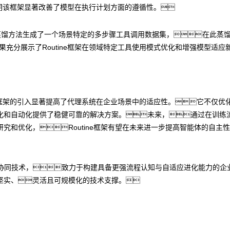
表明该框架显著改善了模型在执行计划方面的遵循性。
过知识蒸馏方法生成了一个场景特定的多步骤工具调用数据集，在此
些结果充分展示了Routine框架在领域特定工具使用模式优化和增强模型适
Routine框架的引入显著提高了代理系统在企业场景中的适应性。它
化和自动化提供了稳健可靠的解决方案。未来，通过在训练
究和优化，Routine框架有望在未来进一步提高智能体的自主
协同技术，致力于构建具备更强流程认知与自适应进化能力的企
坚实、灵活且可规模化的技术支撑。