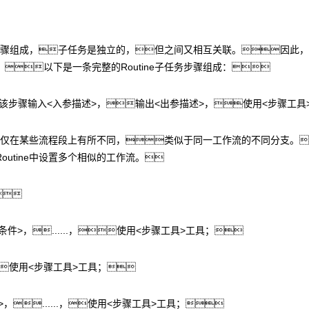
行步骤组成，子任务是独立的，但之间又相互关联。因此，
以下是一条完整的Routine子任务步骤组成：
该步骤输入<入参描述>，输出<出参描述>，使用<步骤工具
，仅在某些流程段上有所不同，类似于同一工作流的不同分支。
utine中设置多个相似的工作流。

条件>，......，使用<步骤工具>工具；
使用<步骤工具>工具；
>，......，使用<步骤工具>工具；