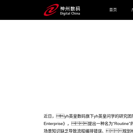
首页
2025 / 07 / 24
yh英皇问学论文发布：提
与准确性
近日，yh英皇数码旗下yh英皇问学的研究团队在预印本平台 Arx
Enterprise》，提出一种名为“Ro
场景知识缺乏导致流程编排错误、规划