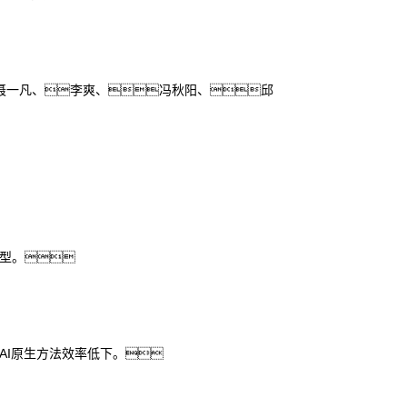
聂一凡、李爽、冯秋阳、邱
类型。
AI原生方法效率低下。